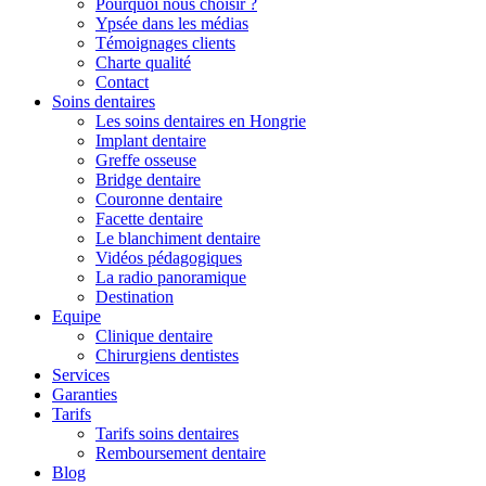
Pourquoi nous choisir ?
Ypsée dans les médias
Témoignages clients
Charte qualité
Contact
Soins dentaires
Les soins dentaires en Hongrie
Implant dentaire
Greffe osseuse
Bridge dentaire
Couronne dentaire
Facette dentaire
Le blanchiment dentaire
Vidéos pédagogiques
La radio panoramique
Destination
Equipe
Clinique dentaire
Chirurgiens dentistes
Services
Garanties
Tarifs
Tarifs soins dentaires
Remboursement dentaire
Blog