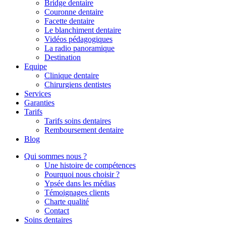
Bridge dentaire
Couronne dentaire
Facette dentaire
Le blanchiment dentaire
Vidéos pédagogiques
La radio panoramique
Destination
Equipe
Clinique dentaire
Chirurgiens dentistes
Services
Garanties
Tarifs
Tarifs soins dentaires
Remboursement dentaire
Blog
Qui sommes nous ?
Une histoire de compétences
Pourquoi nous choisir ?
Ypsée dans les médias
Témoignages clients
Charte qualité
Contact
Soins dentaires