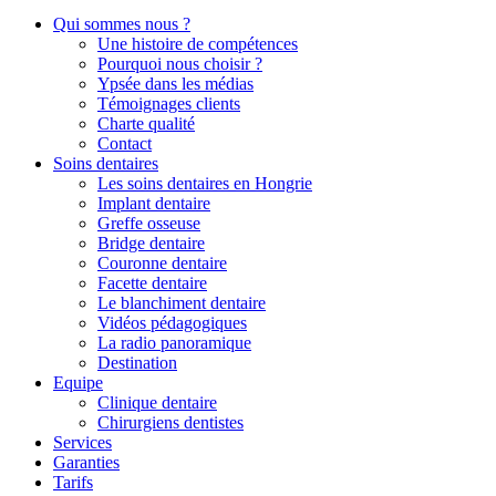
Qui sommes nous ?
Une histoire de compétences
Pourquoi nous choisir ?
Ypsée dans les médias
Témoignages clients
Charte qualité
Contact
Soins dentaires
Les soins dentaires en Hongrie
Implant dentaire
Greffe osseuse
Bridge dentaire
Couronne dentaire
Facette dentaire
Le blanchiment dentaire
Vidéos pédagogiques
La radio panoramique
Destination
Equipe
Clinique dentaire
Chirurgiens dentistes
Services
Garanties
Tarifs