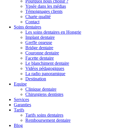
Pourquoi nous choisir ?
Ypsée dans les médias
Témoignages clients
Charte qualité
Contact
Soins dentaires
Les soins dentaires en Hongrie
Implant dentaire
Greffe osseuse
Bridge dentaire
Couronne dentaire
Facette dentaire
Le blanchiment dentaire
Vidéos pédagogiques
La radio panoramique
Destination
Equipe
Clinique dentaire
Chirurgiens dentistes
Services
Garanties
Tarifs
Tarifs soins dentaires
Remboursement dentaire
Blog