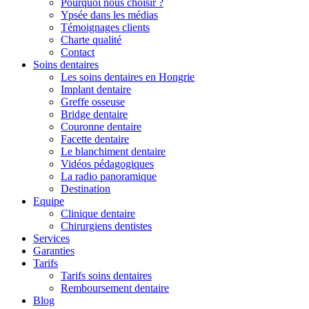
Pourquoi nous choisir ?
Ypsée dans les médias
Témoignages clients
Charte qualité
Contact
Soins dentaires
Les soins dentaires en Hongrie
Implant dentaire
Greffe osseuse
Bridge dentaire
Couronne dentaire
Facette dentaire
Le blanchiment dentaire
Vidéos pédagogiques
La radio panoramique
Destination
Equipe
Clinique dentaire
Chirurgiens dentistes
Services
Garanties
Tarifs
Tarifs soins dentaires
Remboursement dentaire
Blog