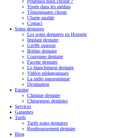
Pourquoi nous choisir ?
Ypsée dans les médias
Témoignages clients
Charte qualité
Contact
Soins dentaires
Les soins dentaires en Hongrie
Implant dentaire
Greffe osseuse
Bridge dentaire
Couronne dentaire
Facette dentaire
Le blanchiment dentaire
Vidéos pédagogiques
La radio panoramique
Destination
Equipe
Clinique dentaire
Chirurgiens dentistes
Services
Garanties
Tarifs
Tarifs soins dentaires
Remboursement dentaire
Blog