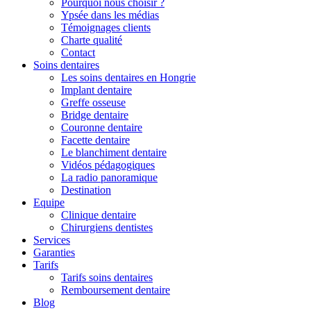
Pourquoi nous choisir ?
Ypsée dans les médias
Témoignages clients
Charte qualité
Contact
Soins dentaires
Les soins dentaires en Hongrie
Implant dentaire
Greffe osseuse
Bridge dentaire
Couronne dentaire
Facette dentaire
Le blanchiment dentaire
Vidéos pédagogiques
La radio panoramique
Destination
Equipe
Clinique dentaire
Chirurgiens dentistes
Services
Garanties
Tarifs
Tarifs soins dentaires
Remboursement dentaire
Blog