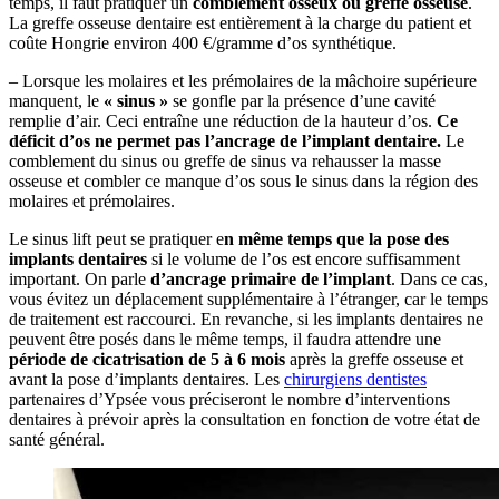
temps, il faut pratiquer un
comblement osseux ou greffe osseuse
.
La greffe osseuse dentaire est entièrement à la charge du patient et
coûte Hongrie environ 400 €/gramme d’os synthétique.
– Lorsque les molaires et les prémolaires de la mâchoire supérieure
manquent, le
« sinus »
se gonfle par la présence d’une cavité
remplie d’air. Ceci entraîne une réduction de la hauteur d’os.
Ce
déficit d’os ne permet pas l’ancrage de l’implant dentaire.
Le
comblement du sinus ou greffe de sinus va rehausser la masse
osseuse et combler ce manque d’os sous le sinus dans la région des
molaires et prémolaires.
Le sinus lift peut se pratiquer e
n même temps que la pose des
implants dentaires
si le volume de l’os est encore suffisamment
important. On parle
d’ancrage primaire de l’implant
. Dans ce cas,
vous évitez un déplacement supplémentaire à l’étranger, car le temps
de traitement est raccourci. En revanche, si les implants dentaires ne
peuvent être posés dans le même temps, il faudra attendre une
période de cicatrisation de 5 à 6 mois
après la greffe osseuse et
avant la pose d’implants dentaires. Les
chirurgiens dentistes
partenaires d’Ypsée vous préciseront le nombre d’interventions
dentaires à prévoir après la consultation en fonction de votre état de
santé général.