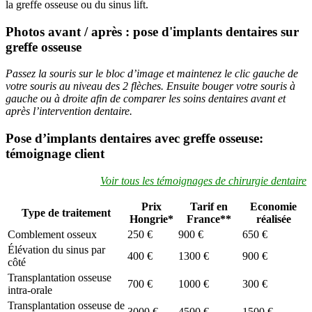
la greffe osseuse ou du sinus lift.
Photos avant / après : pose d'
implants dentaires
sur
greffe osseuse
Passez la souris sur le bloc d’image et maintenez le clic gauche de
votre souris au niveau des 2 flèches. Ensuite bouger votre souris à
gauche ou à droite afin de comparer les soins dentaires avant et
après l’intervention dentaire.
Pose d’implants dentaires avec greffe osseuse
:
témoignage client
Voir tous les témoignages de chirurgie dentaire
Prix
Tarif en
Economie
Type de traitement
Hongrie*
France**
réalisée
Comblement osseux
250 €
900 €
650 €
Élévation du sinus par
400 €
1300 €
900 €
côté
Transplantation osseuse
700 €
1000 €
300 €
intra-orale
Transplantation osseuse de
3000 €
4500 €
1500 €