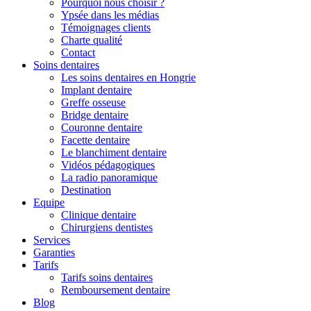
Pourquoi nous choisir ?
Ypsée dans les médias
Témoignages clients
Charte qualité
Contact
Soins dentaires
Les soins dentaires en Hongrie
Implant dentaire
Greffe osseuse
Bridge dentaire
Couronne dentaire
Facette dentaire
Le blanchiment dentaire
Vidéos pédagogiques
La radio panoramique
Destination
Equipe
Clinique dentaire
Chirurgiens dentistes
Services
Garanties
Tarifs
Tarifs soins dentaires
Remboursement dentaire
Blog