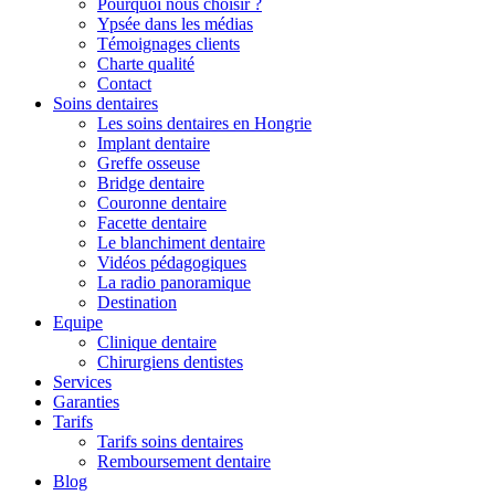
Pourquoi nous choisir ?
Ypsée dans les médias
Témoignages clients
Charte qualité
Contact
Soins dentaires
Les soins dentaires en Hongrie
Implant dentaire
Greffe osseuse
Bridge dentaire
Couronne dentaire
Facette dentaire
Le blanchiment dentaire
Vidéos pédagogiques
La radio panoramique
Destination
Equipe
Clinique dentaire
Chirurgiens dentistes
Services
Garanties
Tarifs
Tarifs soins dentaires
Remboursement dentaire
Blog