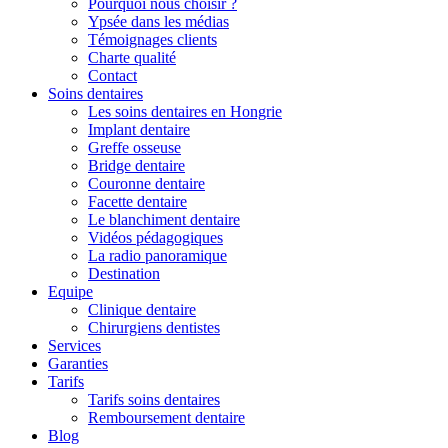
Pourquoi nous choisir ?
Ypsée dans les médias
Témoignages clients
Charte qualité
Contact
Soins dentaires
Les soins dentaires en Hongrie
Implant dentaire
Greffe osseuse
Bridge dentaire
Couronne dentaire
Facette dentaire
Le blanchiment dentaire
Vidéos pédagogiques
La radio panoramique
Destination
Equipe
Clinique dentaire
Chirurgiens dentistes
Services
Garanties
Tarifs
Tarifs soins dentaires
Remboursement dentaire
Blog