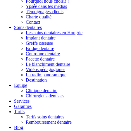
Pourquoi nous choisir ?
Ypsée dans les médias
Témoignages clients
Charte qualité
Contact
Soins dentaires
Les soins dentaires en Hongrie
Implant dentaire
Greffe osseuse
Bridge dentaire
Couronne dentaire
Facette dentaire
Le blanchiment dentaire
Vidéos pédagogiques
La radio panoramique
Destination
Equipe
Clinique dentaire
Chirurgiens dentistes
Services
Garanties
Tarifs
Tarifs soins dentaires
Remboursement dentaire
Blog