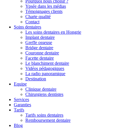
Pourquoi nous choisir ?
Ypsée dans les médias
Témoignages clients
Charte qualité
Contact
Soins dentaires
Les soins dentaires en Hongrie
Implant dentaire
Greffe osseuse
Bridge dentaire
Couronne dentaire
Facette dentaire
Le blanchiment dentaire
Vidéos pédagogiques
La radio panoramique
Destination
Equipe
Clinique dentaire
Chirurgiens dentistes
Services
Garanties
Tarifs
Tarifs soins dentaires
Remboursement dentaire
Blog