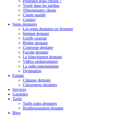
Pourquoi nous choisir ?
Ypsée dans les médias
Témoignages clients
Charte qualité
Contact
Soins dentaires
Les soins dentaires en Hongrie
Implant dentaire
Greffe osseuse
Bridge dentaire
Couronne dentaire
Facette dentaire
Le blanchiment dentaire
Vidéos pédagogiques
La radio panoramique
Destination
Equipe
Clinique dentaire
Chirurgiens dentistes
Services
Garanties
Tarifs
Tarifs soins dentaires
Remboursement dentaire
Blog