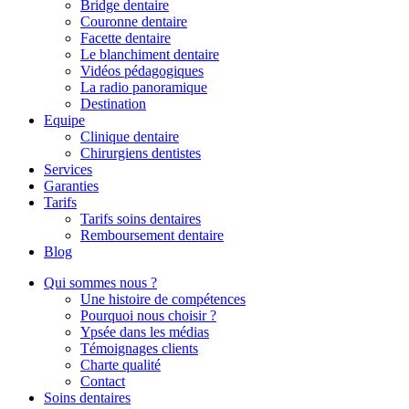
Bridge dentaire
Couronne dentaire
Facette dentaire
Le blanchiment dentaire
Vidéos pédagogiques
La radio panoramique
Destination
Equipe
Clinique dentaire
Chirurgiens dentistes
Services
Garanties
Tarifs
Tarifs soins dentaires
Remboursement dentaire
Blog
Qui sommes nous ?
Une histoire de compétences
Pourquoi nous choisir ?
Ypsée dans les médias
Témoignages clients
Charte qualité
Contact
Soins dentaires