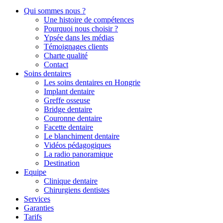
Qui sommes nous ?
Une histoire de compétences
Pourquoi nous choisir ?
Ypsée dans les médias
Témoignages clients
Charte qualité
Contact
Soins dentaires
Les soins dentaires en Hongrie
Implant dentaire
Greffe osseuse
Bridge dentaire
Couronne dentaire
Facette dentaire
Le blanchiment dentaire
Vidéos pédagogiques
La radio panoramique
Destination
Equipe
Clinique dentaire
Chirurgiens dentistes
Services
Garanties
Tarifs